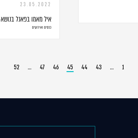
23.05.2022
איל מאמו בפאנל בנושא 
כנסים ואירועים
52
…
47
46
45
44
43
…
1