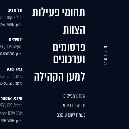
תחומי פעילות
תל אביב
מגדל אלקטרה, יגאל 
הצוות
טלפון:
03-6078607
ירושלים
פרסומים
ישעיהו ליבוביץ 30, בניין 2
תפריט
ועדכונים
טלפון:
02-5607607
באר שבע
למען הקהילה
גב ים 1 רחוב האנרגיה 77
טלפון:
03-6071450
אנחנו מגייסים
סידני, אוסטרל
מתמחים באגמון
2988, 1220 Anzac
labar NSW 2036
נשמח לשמוע מכם
טלפון:
-2-90606206