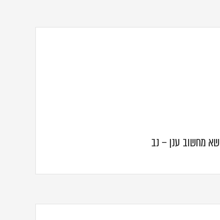
שא מחשוב ענן – נב