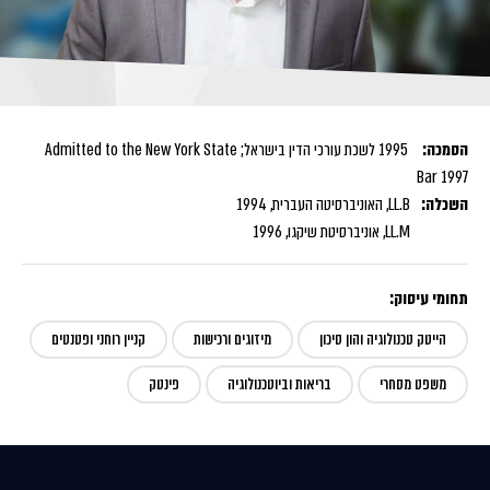
הסמכה:
1995 לשכת עורכי הדין בישראל; Admitted to the New York State
Bar 1997
השכלה:
LL.B, האוניברסיטה העברית, 1994
LL.M, אוניברסיטת שיקגו, 1996
תחומי עיסוק:
הייטק טכנולוגיה והון סיכון
מיזוגים ורכישות
קניין רוחני ופטנטים
משפט מסחרי
בריאות וביוטכנולוגיה
פינטק