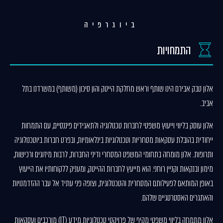
ביוגרפיה
התמחויות
אלון טבק אבירם הינו שותף וראש מחלקת הייטק והון סיכון (משותף) במשרדנו בתל
אביב.
אלון עוסק בליווי וייעוץ משפטי לחברות טכנולוגיה ולתאגידים פיננסיים, עם התמחות
ייחודית בהובלת עסקאות מסחריות וטכנולוגיות בינלאומיות, ובפרט חברות ביוטכנולוגיה
ותרופות. אלון מומחה בתחומי המשפט המסחרי ודיני החברות, לרבות מיזוגים ורכישות,
מימון ובנקאות וקניין רוחני. הוא מייעץ לחברות ההייטק, ומעניק ללקוחותיו את הייעוץ
באופן המותאם לפעילותם המסחרית והטכנולוגית, וצופה פני עתיד אל עבר ההזדמנויות
והאתגרים האסטרטגיים שלהם.
אלון מתמחה בליווי משפטי מקיף של פרויקטי טכנולוגיות מידע (IT) מורכבים ועסקאות