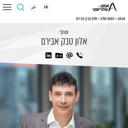
EN
عر
אגמון
>
הצוות שלנו
>
אלון טבק אבירם
שותף
אלון טבק אבירם