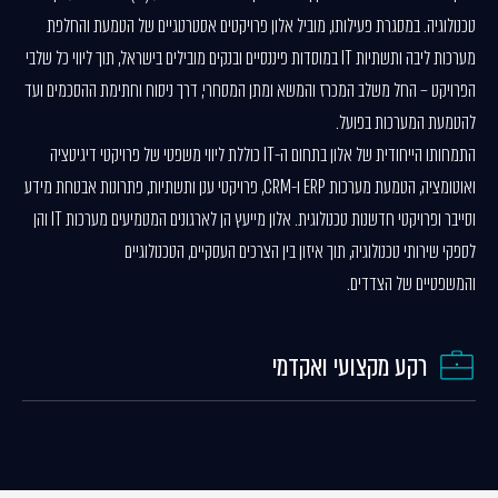
טכנולוגיה. במסגרת פעילותו, מוביל אלון פרויקטים אסטרטגיים של הטמעת והחלפת
מערכות ליבה ותשתיות IT במוסדות פיננסיים ובנקים מובילים בישראל, תוך ליווי כל שלבי
הפרויקט – החל משלב המכרז והמשא ומתן המסחרי, דרך ניסוח וחתימת ההסכמים ועד
להטמעת המערכות בפועל.
התמחותו הייחודית של אלון בתחום ה-IT כוללת ליווי משפטי של פרויקטי דיגיטציה
ואוטומציה, הטמעת מערכות ERP ו-CRM, פרויקטי ענן ותשתיות, פתרונות אבטחת מידע
וסייבר ופרויקטי חדשנות טכנולוגית. אלון מייעץ הן לארגונים המטמיעים מערכות IT והן
לספקי שירותי טכנולוגיה, תוך איזון בין הצרכים העסקיים, הטכנולוגיים
והמשפטיים של הצדדים.
רקע מקצועי ואקדמי