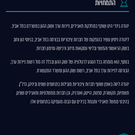
התמחויות
יהודה גינדי הינו שותף במחלקת תאגידים, ניירות ערך ושוק ההון במשרדנו בתל אביב.
ליהודה ניסיון עשיר בהנפקות של חברות ציבוריות בבורסה בתל אביב, בגיוסי הון וחוב
בשוק הראשוני והמשני ובליווי עסקאות מיזוג ורכישה ומימון חברות.
בנוסף, הוא מומחה בכל הנוגע לרגולציה של שוק ההון ובכלל זה מול רשות ניירות ערך,
הבורסה לניירות ערך בתל אביב, רשות שוק ההון ומשרד התקשורת.
יהודה ליווה באופן שוטף חברות ציבוריות מובילות בתחומים שונים וביניהן, נדל"ן,
תשתיות, תקשורת, ספנות, הייטק ואנרגיה, וכן חברות ממשלתיות ותאגידים שונים,
בהיבטי ממשל תאגידי ותגמול בכירים עם הבנה מעמיקה בתחומים אלו.