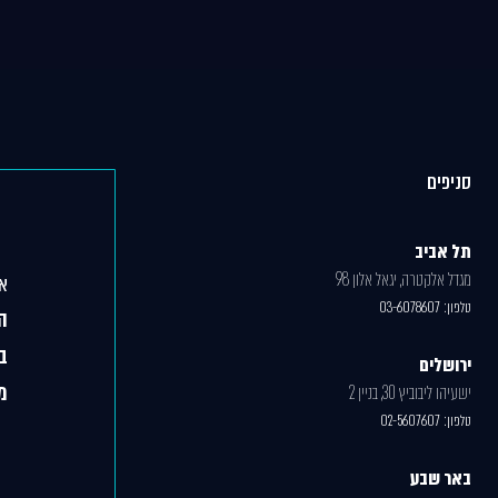
סניפים
תל אביב
מגדל אלקטרה, יגאל אלון 98
אג
טלפון:
03-6078607
ה
ב
ירושלים
מ
ישעיהו ליבוביץ 30, בניין 2
טלפון:
02-5607607
באר שבע