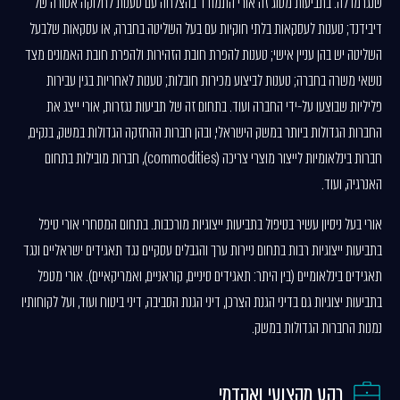
שנגרמו לה. בתביעות מסוג זה אורי התמודד בהצלחה עם טענות לחלוקה אסורה של
דיבידנד; טענות לעסקאות בלתי חוקיות עם בעל השליטה בחברה, או עסקאות שלבעל
השליטה יש בהן עניין אישי; טענות להפרת חובת הזהירות ולהפרת חובת האמונים מצד
נושאי משרה בחברה; טענות לביצוע מכירות חובלות; טענות לאחריות בגין עבירות
פליליות שבוצעו על-ידי החברה ועוד. בתחום זה של תביעות נגזרות, אורי ייצג את
החברות הגדולות ביותר במשק הישראלי, ובהן חברות ההחזקה הגדולות במשק, בנקים,
חברות בינלאומיות לייצור מוצרי צריכה (commodities), חברות מובילות בתחום
האנרגיה, ועוד.
אורי בעל ניסיון עשיר בטיפול בתביעות ייצוגיות מורכבות. בתחום המסחרי אורי טיפל
בתביעות ייצוגיות רבות בתחום ניירות ערך והגבלים עסקיים נגד תאגידים ישראליים ונגד
תאגידים בינלאומיים (בין היתר: תאגידים סיניים, קוראניים, ואמריקאיים). אורי מטפל
בתביעות יצוגיות גם בדיני הגנת הצרכן, דיני הגנת הסביבה, דיני ביטוח ועוד, ועל לקוחותיו
נמנות החברות הגדולות במשק.
רקע מקצועי ואקדמי