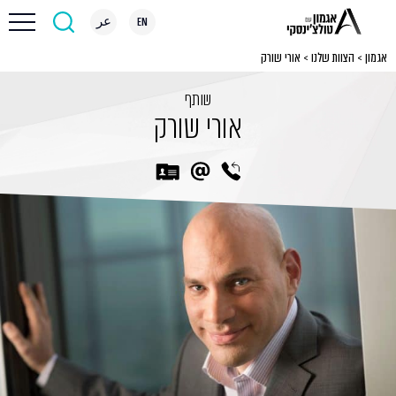
EN
عر
אגמון
>
הצוות שלנו
>
אורי שורק
שותף
אורי שורק