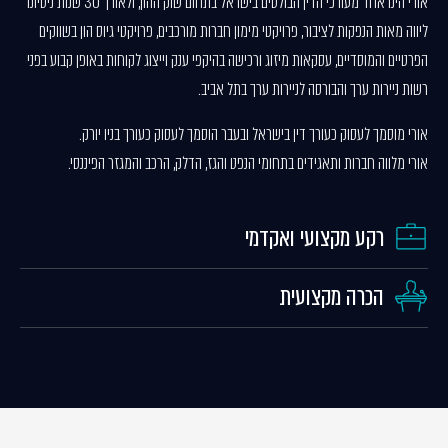
אורי הינו אחד מעורכי הדין הבולטים בישראל בתחום שוק ההון, ולאורך 30 שנות ניסיונו
ליווה מאות הנפקות לציבור, פרויקטי מימון חברות מורכבים, פרויקטי גיוס הון בשווקים
הפרטיים והמוסדיים, עסקאות מיזוג ורכישה בהיקפי ענק וייצוג לקוחות באופן קבוע בפני
רשות ניירות ערך והבורסה לניירות ערך בתל אביב.
אורי מוסמך לעסוק כעורך דין בישראל ובעבר הוסמך לעסוק כעורך בניו יורק.
אורי מלווה חברות ותאגידים בתחומי הנפט והגז, הדלק, הרכב והמגזר הפיננסי.
רקע מקצועי ואקדמי
הכרה מקצועית