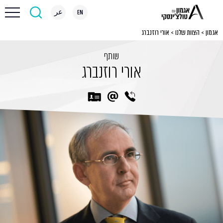
EN
عر
אגמון
>
הצוות שלנו
>
אורי רוזנברג
שותף
אורי רוזנברג