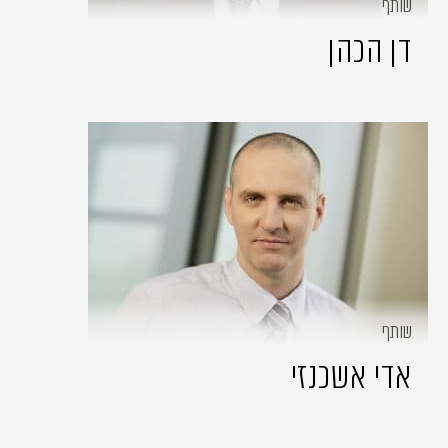
שותף
דן הכהן
שותף
אדי אשכנזי