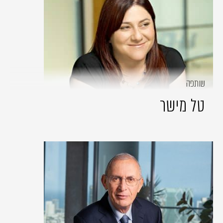
שותפה
טל מישר