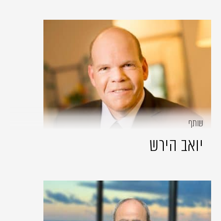
שותף
יואב הירש