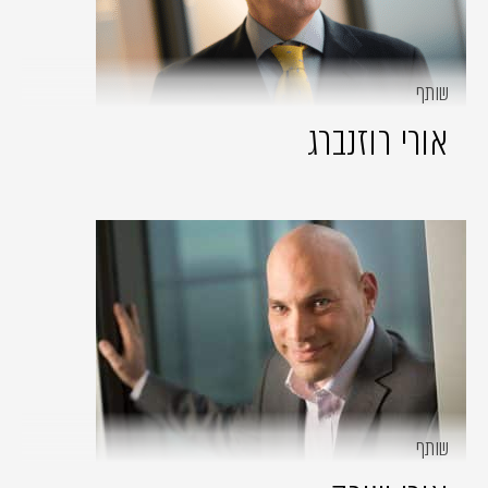
שותף
אורי רוזנברג
שותף