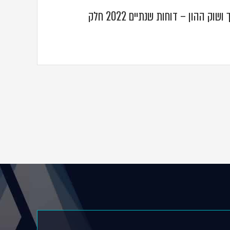
מזכר תאגידים ניירות ערך ושוק ההון – דוחות שנתיים 2022 חלק