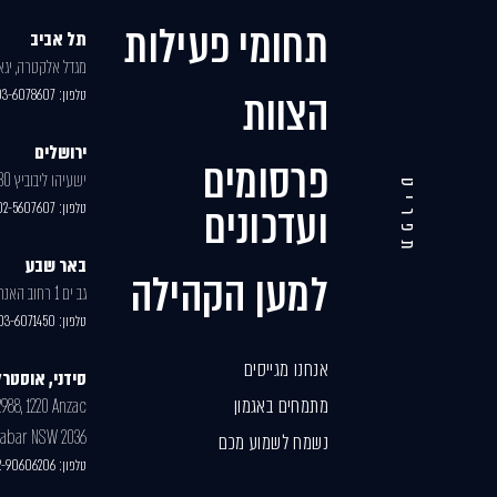
תחומי פעילות
תל אביב
מגדל אלקטרה, יגאל 
הצוות
טלפון:
03-6078607
ירושלים
פרסומים
ישעיהו ליבוביץ 30, בניין 2
תפריט
ועדכונים
טלפון:
02-5607607
באר שבע
למען הקהילה
גב ים 1 רחוב האנרגיה 77
טלפון:
03-6071450
אנחנו מגייסים
סידני, אוסטרל
מתמחים באגמון
2988, 1220 Anzac
labar NSW 2036
נשמח לשמוע מכם
טלפון:
-2-90606206