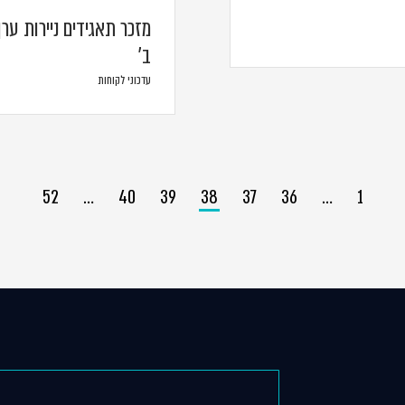
ב'
עדכוני לקוחות
52
…
40
39
38
37
36
…
1