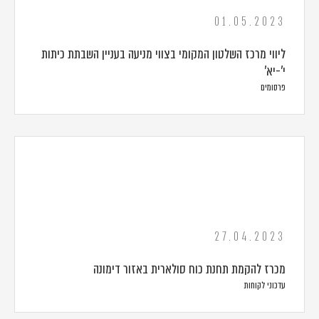
01.05.2023
ליווי מרכז השלטון המקומי בצווי מניעה בעניין השבתת כיתות
י'-יא'
פרסומים
27.04.2023
מכרז להקמת תחנת כוח סולארית באזור דימונה
עדכוני לקוחות