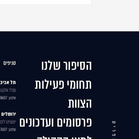
הסיפור שלנו
סניפים
תחומי פעילות
תל אביב
מגדל אלקטרה,
הצוות
טלפון:
78607
ירושלים
פרסומים ועדכונים
ישעיהו ליבוביץ 30, ב
תפריט
טלפון:
07607