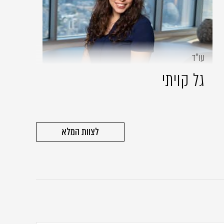
עו״ד
גל קויתי
לצוות המלא