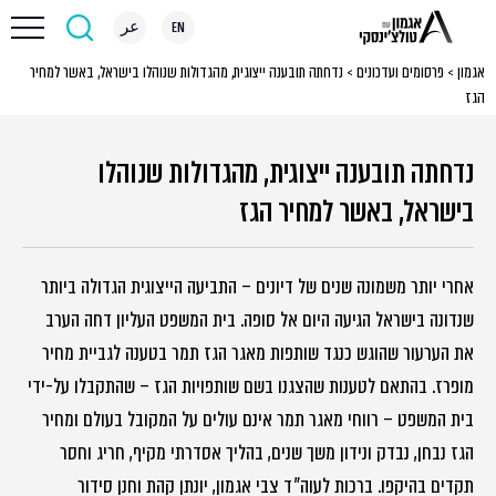
EN
عر
אגמון
>
פרסומים ועדכונים
>
נדחתה תובענה ייצוגית, מהגדולות שנוהלו בישראל, באשר למחיר
הגז
נדחתה תובענה ייצוגית, מהגדולות שנוהלו
בישראל, באשר למחיר הגז
אחרי יותר משמונה שנים של דיונים – התביעה הייצוגית הגדולה ביותר
שנדונה בישראל הגיעה היום אל סופה. בית המשפט העליון דחה הערב
את הערעור שהוגש כנגד שותפות מאגר הגז תמר בטענה לגביית מחיר
מופרז. בהתאם לטענות שהצגנו בשם שותפויות הגז – שהתקבלו על-ידי
בית המשפט – רווחי מאגר תמר אינם עולים על המקובל בעולם ומחיר
הגז נבחן, נבדק ונידון משך שנים, בהליך אסדרתי מקיף, חריג וחסר
תקדים בהיקפו. ברכות לעוה״ד צבי אגמון, יונתן קהת וחנן סידור