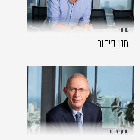
שותף
חנן סידור
שותף מייסד