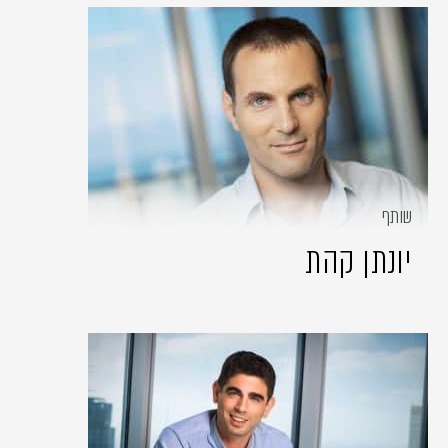
שותף
יונתן קהת