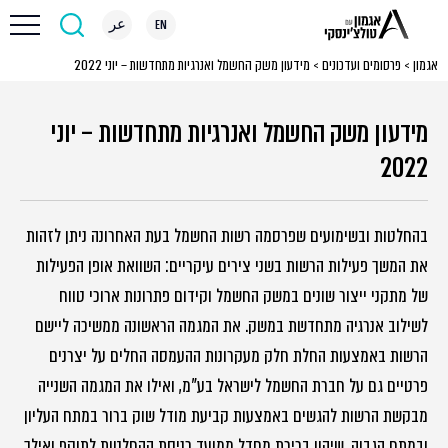
EN
عر
אגמון
>
פרסומים ועדכונים
>
מידעון משק החשמל ואנרגיות מתחדשות – יוני 2022
מידעון משק החשמל ואנרגיות מתחדשות – יוני
2022
בהחלטות ובשימועים שפרסמה רשות החשמל בעת האחרונה ניתן לזהות
את המשך פעילות הרשות בשני צירים עיקריים: השוואת אופן הפעילות
של מתקני ייצור שונים במשק החשמל וקידום פתרונות ארוכי טווח
לשילוב אנרגיה מתחדשת במשק. את המגמה הראשונה ממשיכה ליישם
הרשות באמצעות החלת חלק מעקרונות ההעמסה החלים על יצרנים
פרטיים גם על חברת החשמל לישראל בע"מ, ואילו את המגמה השנייה
מבקשת הרשות להגשים באמצעות קביעת מודל שוק ברור במתח העליון
ובמתח הגבוה, שיהוו ברירת מחדל ממועד כניסת ההחלטות לתוקף ואילך.