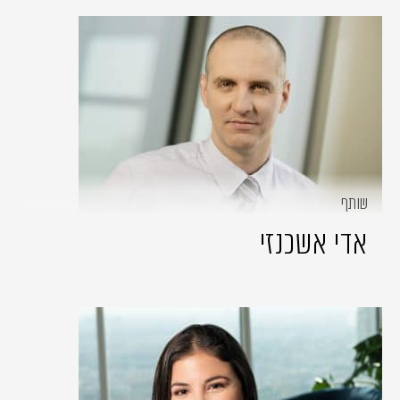
שותף
אדי אשכנזי