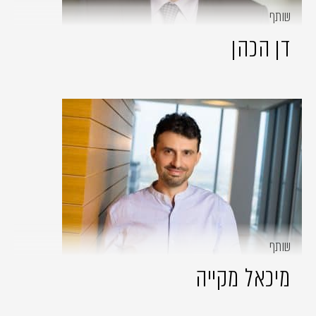
שותף
דן הכהן
שותף
מיכאל מקייה