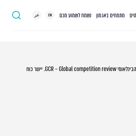
סים
מתמחים באגמון
נשמח לשמוע מכם
EN
عر
שמחים להיות מדורגים, גם השנה, כמשרד עלית בתחום התחרות, על ידי המדריך הבינלאומי GCR – Global competition review. יישר כוח