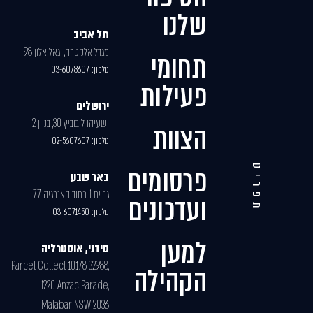
שלנו
תל אביב
מגדל אלקטרה, יגאל אלון 98
תחומי
טלפון:
03-6078607
פעילות
ירושלים
ישעיהו ליבוביץ 30, בניין 2
הצוות
טלפון:
02-5607607
פרסומים
תפריט
באר שבע
גב ים 1 רחוב האנרגיה 77
ועדכונים
טלפון:
03-6071450
למען
סידני, אוסטרליה
Parcel Collect 10178 32988,
הקהילה
1220 Anzac Parade,
Malabar NSW 2036