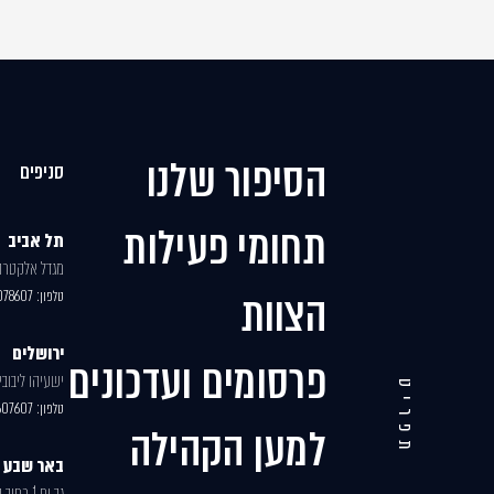
הסיפור שלנו
סניפים
תחומי פעילות
תל אביב
מגדל אלקטרה, י
הצוות
טלפון:
078607
ירושלים
פרסומים ועדכונים
ישעיהו ליבוביץ 30, בניי
תפריט
טלפון:
607607
למען הקהילה
באר שבע
גב ים 1 רחוב האנרגיה 77