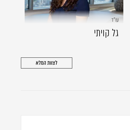
עו״ד
גל קויתי
לצוות המלא