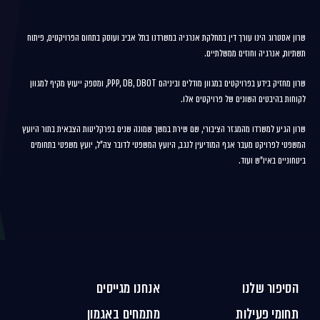
שרון אסטרוג הינו עורך דין במחלקת אנרגיה במשרדנו בתל אביב ועוסק בתחום הפרויקטים, פיתוח
תשתיות, אנרגיה וחוזים ממשלתיים.
שרון מחזיק בידע בפרויקטים במגוון מודלים וביניהם PPP, DB, DBOT, ומספק ייעוץ מקיף למגוון
לקוחות בהיבטים השונים של פרויקטים אלו.
שרון הגיע למשרדו מהמגזר הציבורי, שם שירת במשך שמונה שנים בפרקליטות הצבאית בתור היועץ
המשפטי לפרויקט מעבר אגף המודיעין לנגב, היועץ המשפטי לדובר צה"ל, יועץ משפטי בתחומים
ביטחוניים באיו"ש ועוד.
הסיפור שלנו
אנחנו מגייסים
תחומי פעילות
מתמחים באגמון