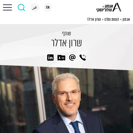
EN
عر
אגמון
>
הצוות שלנו
>
שרון אדלר
שותף
שרון אדלר