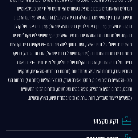
הגדולים והמאתגרים שנבנו בישראל בעשורים האחרונים על ידי גופים בינלאומיים
וביניהם: עורך דין ראשי וחבר בהנהלה הבכירה של קבלן ההקמה של פרויקט הרכבת
הקלה בירושלים; עורך דין ראשי לזכיין כביש חוצה ישראל; עורך דין ראשי של קבלן
ההקמה של תחנת הכוח הסולארית התרמית אשלים; יועץ משפטי לפרויקט "נתיבים
מהירים חדשים" של נתיבי איילון, ועוד. בנוסף ליווה שרון מגה-פרויקטים רבים וקבוצות
מתמודדים בתחום התחבורה (פרויקט חשמול רכבת ישראל, מנהרות הכרמל, פרויקט
בניית נמל חיפה החדש, הרכבות הקלות של ירושלים, תל אביב וחיפה-נצרת, אגרת
הגודש ועוד); בתחום האנרגיה: מתחדשות (תחנות כח תרמו-סולאריות, מתקנים
פוטו-וולטאיים רגילים וצפים, מתקני אגירה ועוד), קונבנציונאליות (פחם וגז); בתחום הגז
והנפט; בתחום המים (התפלה, טיפול במים ומט"שים); ובתחום הבינוי התעשייתי
(מפעלים לייצור מעבדים, חוות שרתים) ובינוי במט"ח סיוע; בארץ ובעולם
.
רקע מקצועי