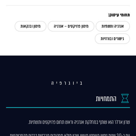
תחומי עיסוק:
אנרגיה ותשתיות
מימון פרויקטים – אנרגיה
מימון ובנקאות
גישורים ובוררויות
ביוגרפיה
התמחויות
שרון אדלר הוא שותף במחלקת אנרגיה וראש תחום פרויקטים ותשתיות.
עם כ-30 שנות ניסיון משפטי מעשי, שרון מילא תפקידים מרכזיים ברבים מהפרויקטים