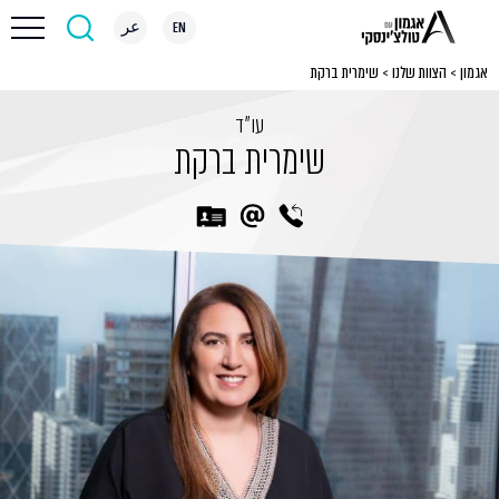
EN
عر
אגמון
>
הצוות שלנו
>
שימרית ברקת
עו״ד
שימרית ברקת