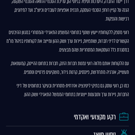
דרך ייסוד החברה, היערכות וטיפול בגיוסי הון, עריכת הסכמי הלוואה והסכמי השקעה,
הגנה על קניין רוחני, הסכמי העסקה, תכנית אופציות לעובדים וכיוצ"ב ועד למיזוגים,
רכישות והנפקות.
רועי מספק ללקוחותיו ייעוץ שוטף בתחומי המשפט התאגידי והמסחרי במגוון ההיבטים
הקשורים לדיני חברות, שותפויות, ניירות ערך ושוק ההון ומייצג את לקוחותיו בניהול מו"מ
במסגרת כלל העסקאות המסחריות שהם מבצעים.
עם הלקוחות אותם מלווה רועי נמנות חברות הזנק, חברות בתחום ההייטק, קמעונאות,
תעשייה, אנרגיה מתחדשת, פיננסים, קרנות גידור, משקיעים פרטיים ונוספים.
כמו כן, רועי עוסק גם בתיקי ליטיגציה אזרחית-מסחרית ובעיקר בתחומים של דיני
החברות, ניירות ערך ותובענות ייצוגיות בתחומי הממשל התאגידי ושוק ההון.
רקע מקצועי ואקדמי
ניסיון מייצג