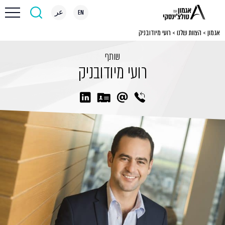
EN
عر
אגמון
>
הצוות שלנו
>
רועי מיודובניק
שותף
רועי מיודובניק