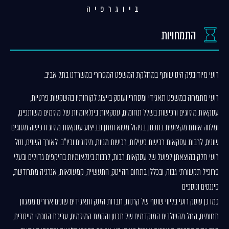
ביוגרפיה
התמחויות
רועי מיודובניק הינו שותף במחלקת המשפט המסחרי במשרדנו בתל אביב.
רועי מתמחה במשפט תאגידי ומסחרי ועוסק בייצוג לקוחותיו בהשקעות פרטיות,
עסקאות מיזוגים ורכישות בשלל תחומים, עסקאות בינלאומיות של מיזמים משותפים,
ומלווה אותם מקצועית בתכנון, בניהול משא ומתן ובביצוע עסקאות מיזוג ורכישה מסוגים
שונים, לרבות עסקאות רכישת פעילות, רכישת מניות, מיזוגים וכיו"ב. לאורך השנים, נטל
רועי חלק בהוצאתן לפועל של עסקאות רבות, לרבות בינלאומיות בהיקפים גדולים ובעלי
פרופיל תקשורתי גבוה, ובכללן בתחום ההייטק, התעשייה, קמעונאות, אנרגיה מתחדשת,
פיננסים ונוספים
כמו כן עוסק רועי בליווי שוטף של קרנות, חברות הזנק ותאגידים שונים אחרים ממגוון
תחומים, החל מהשלבים המוקדמים של תכנון והקמת המיזמים, עריכת הסכמי מייסדים,