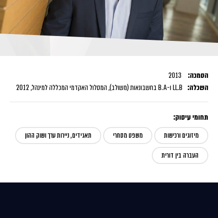
הסמכה:
2013
השכלה:
LL.B ו-B.A בחשבונאות (משולב), המסלול האקדמי המכללה למינהל, 2012
תחומי עיסוק:
מיזוגים ורכישות
משפט מסחרי
תאגידים, ניירות ערך ושוק ההון
העברה בין דורית