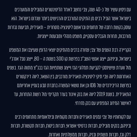
עם ניסיון עשיר של כ-40 שנה, צבי נחשב לאחד הליטיגטורים המובילים והמוערכים
בישראל אשר הוביל רבים מן התיקים המורכבים והרגישים ביותר שנדונו בישראל. הוא
עוסק בקשת רחבה של תחומים ובראשם ליטיגציה מסחרית – תאגידית, תביעות נגזרות
מורכבות, תחרות והגבלים עסקיים, משפט מנהלי ותובענות ייצוגיות.
הקריירה רבת השנים של צבי, שזורה ברבים מהתיקים יוצאי הדופן שעיצבו את המשפט
בישראל, וביניהם, ייצוג אנשי השב"כ בפרשת קו 300 בשנות ה – 80, ייצוג נובל אנרג'י
מול וועדת שישינסקי לקביעת תמלוגי הגז וייצוג שותפויות הגז בבג"צ מתווה הגז. בשנים
האחרונות ליווה צבי תיקי ליטיגציה תאגידית מורכבים, בין השאר, ליווה דירקטורים
בפרשת הדיבידנדים של IDB וכן את נושאי המשרה בחברת טבע בעניין אחריותם
התאגידית. בשנת 2019 ליווה את בנק איגוד בערר תקדימי מול רשות התחרות, עד
לאישור המיזוג המפתיע עם בנק מזרחי.
עם לקוחותיו של צבי נמנים תאגידים וחברות מקומיות ובינלאומיות מתחומים רבים
וביניהם, בנקים מובילים, חברות כרטיסי אשראי, חברות ביטוח, חברות תקשורת, חברות
דלק וגז, חברות תשתית ובניה, חברות ממשלתיות ואחרות.