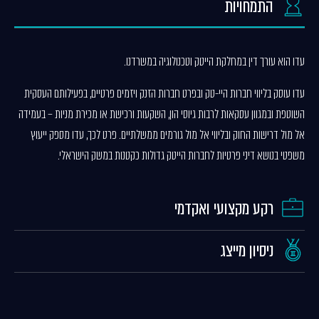
התמחויות
עדו הוא עורך דין במחלקת הייטק וטכנולוגיה במשרדנו.
עדו עוסק בליווי חברות היי-טק ובפרט חברות הזנק ויזמים פרטיים, בפעילותם העסקית
השוטפת ובמגוון עסקאות לרבות גיוסי הון, השקעות ורכישת או מכירת מניות – בעמידה
אל מול דרישות החוק ובליווי אל מול גורמים ממשלתיים. פרט לכך, עדו מספק ייעוץ
משפטי בנושא דיני פרטיות לחברות הייטק גדולות כקטנות במשק הישראלי.
רקע מקצועי ואקדמי
ניסיון מייצג