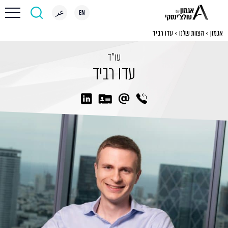
EN
عر
אגמון
>
הצוות שלנו
>
עדו רביד
עו״ד
עדו רביד