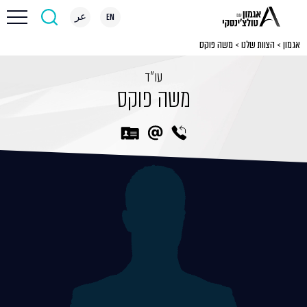
EN
عر
אגמון
>
הצוות שלנו
>
משה פוקס
עו״ד
משה פוקס