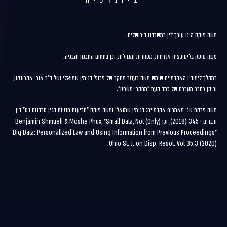
משה פוקס הינו עורך דין במשרדנו בירושלים.
משה עוסק בליטיגציה אזרחית, מסחרית ומנהלית, וכן בתחום התכנון והבניה.
במהלך לימודיו האקדמיים שימש משה כעוזר מחקר של פרופ' בנימין שמואלי ושל ד"ר אורי אהרונסון,
וכיהן כחבר מערכת של כתב העת "מחקרי משפט".
משה פרסם שני מאמרים אקדמיים: בנימין שמואלי ומשה פוקס "תביעות חוזיות בגין סרבנות גט" דין
ודברים י 345 (2018), וכן Benjamin Shmueli & Moshe Phux, "Small Data, Not (Only)
Big Data: Personalized Law and Using Information from Previous Proceedings"
Ohio St. J. on Disp. Resol. Vol 35:3 (2020).