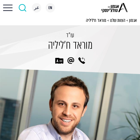
EN
عر
אגמון
>
הצוות שלנו
>
מוראד ח’ליליה
עו״ד
מוראד ח'ליליה