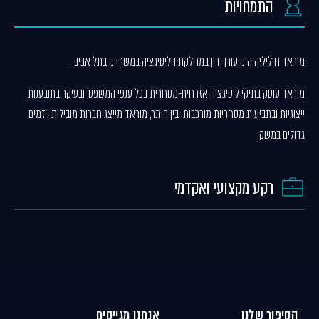
התמחויות
מוראד ח'ליליה הינו עורך דין במחלקת הליטיגציה במשרדנו בתל אביב.
מוראד עוסק בתיקי ליטיגציה אזרחית-מסחרית בכל ענפי המשפט, ובעיקר בתובענות
ייצוגיות ובתביעות מסחריות מורכבות. בין היתר, מוראד מייצג חברות מובילות ויזמים
גדולים במשק.
רקע מקצועי ואקדמי
הסיפור שלנו
אנחנו מגייסים