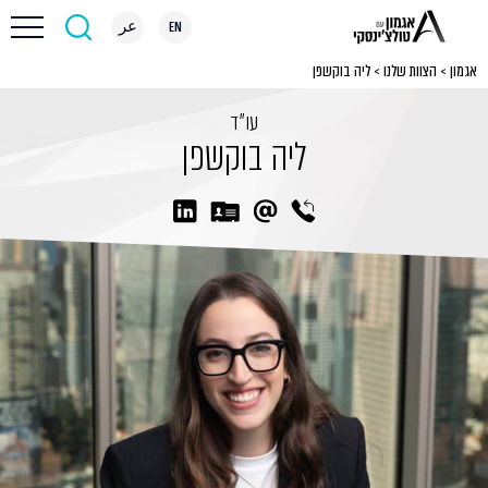
EN
عر
אגמון
>
הצוות שלנו
>
ליה בוקשפן
עו״ד
ליה בוקשפן