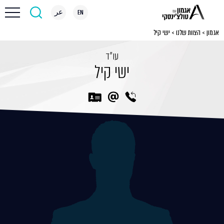
EN
عر
אגמון
>
הצוות שלנו
>
ישי קיל
עו״ד
ישי קיל