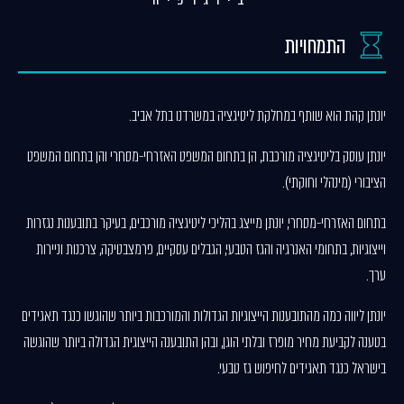
התמחויות
יונתן קהת הוא שותף במחלקת ליטיגציה במשרדנו בתל אביב.
יונתן עוסק בליטיגציה מורכבת, הן בתחום המשפט האזרחי-מסחרי והן בתחום המשפט
הציבורי (מינהלי וחוקתי).
בתחום האזרחי-מסחרי, יונתן מייצג בהליכי ליטיגציה מורכבים, בעיקר בתובענות נגזרות
וייצוגיות, בתחומי האנרגיה והגז הטבעי, הגבלים עסקיים, פרמצבטיקה, צרכנות וניירות
ערך.
יונתן ליווה כמה מהתובענות הייצוגיות הגדולות והמורכבות ביותר שהוגשו כנגד תאגידים
בטענה לקביעת מחיר מופרז ובלתי הוגן, ובהן התובענה הייצוגית הגדולה ביותר שהוגשה
בישראל כנגד תאגידים לחיפוש גז טבעי.