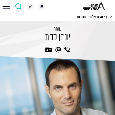
EN
عر
אגמון
>
הצוות שלנו
>
יונתן קהת
שותף
יונתן קהת