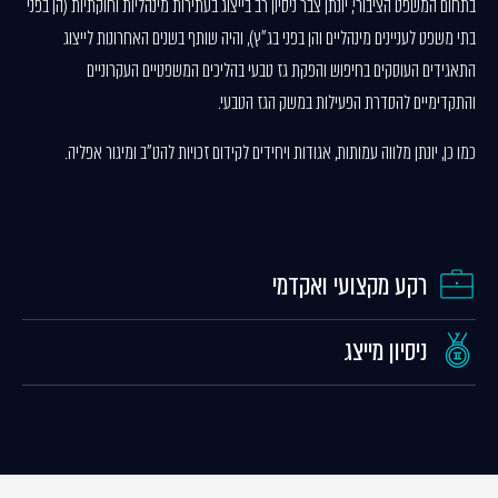
בתחום המשפט הציבורי, יונתן צבר ניסיון רב בייצוג בעתירות מינהליות וחוקתיות (הן בפני
בתי משפט לעניינים מינהליים והן בפני בג"ץ), והיה שותף בשנים האחרונות לייצוג
התאגידים העוסקים בחיפוש והפקת גז טבעי בהליכים המשפטיים העקרוניים
והתקדימיים להסדרת הפעילות במשק הגז הטבעי.
כמו כן, יונתן מלווה עמותות, אגודות ויחידים לקידום זכויות להט"ב ומיגור אפליה.
רקע מקצועי ואקדמי
ניסיון מייצג