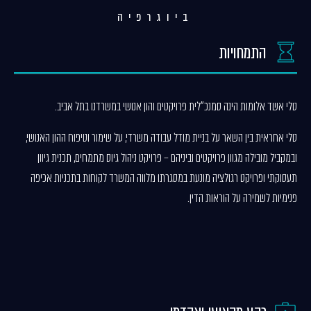
ביוגרפיה
התמחויות
טלי אשד אלומות הינה סמנכ"לית פרויקטים והון אנושי במשרדנו בתל אביב.
טלי אחראית בין השאר על בניית מודל עבודה משרדי, על שימור וטיפוח ההון האנושי,
ובמקביל מובילה מגוון פרויקטים וביניהם – פרויקט ניהול גיוס מתמחים, תכנית גיוון
תעסוקתי ופרויקט רגולציה מונעת במסגרתו מלווה המשרד לקוחות בתכניות אכיפה
פנימיות לשמירה על הוראות הדין.