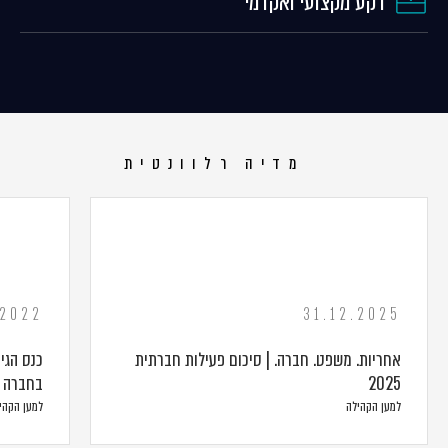
רקע מקצועי ואקדמי
מדיה רלוונטית
.2022
31.12.2025
אחריות. משפט. חברה. | סיכום פעילות חברתית
כנס הגי
2025
בחברה 
למען הקהילה
למען הקהי