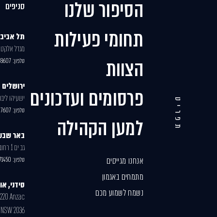
הסיפור שלנו
סניפים
תחומי פעילות
תל אביב
מגדל אלקטרה,
הצוות
טלפון:
78607
ירושלים
פרסומים ועדכונים
ישעיהו ליבוביץ 30, ב
תפריט
טלפון:
07607
למען הקהילה
באר שבע
גב ים 1 רחוב האנרגיה 77
אנחנו מגייסים
טלפון:
71450
מתמחים באגמון
סידני, א
נשמח לשמוע מכם
1220 Anzac
 NSW 2036