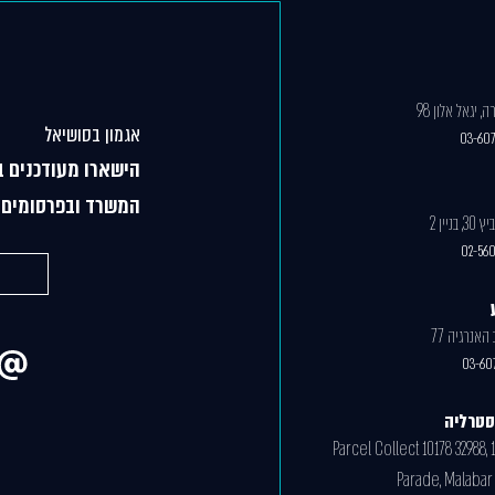
 יגאל אלון 98
אגמון בסושיאל
03-60
הישארו מעודכנים ב
המשרד ובפרסומים 
ניין 2
02-56
03-60
וסטרליה
Parcel Collect 10178 32988, 
Parade, Malabar