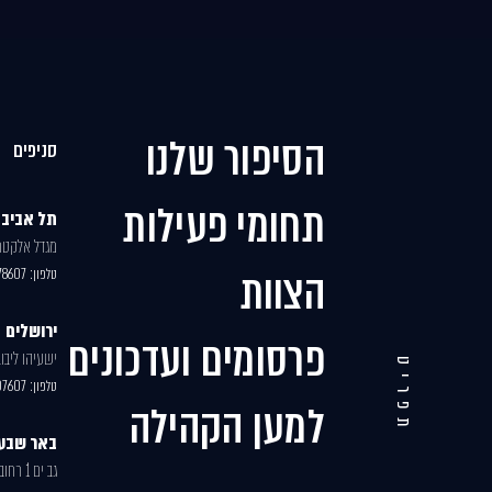
הסיפור שלנו
סניפים
תחומי פעילות
תל אביב
מגדל אלקטרה,
הצוות
טלפון:
78607
ירושלים
פרסומים ועדכונים
ישעיהו ליבוביץ 30, ב
תפריט
טלפון:
07607
למען הקהילה
באר שבע
גב ים 1 רחוב האנרגיה 77