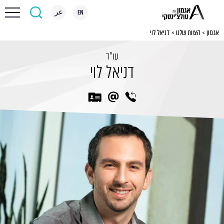
EN
عر
אגמון
>
הצוות שלנו
>
דניאל לוי
עו״ד
דניאל לוי