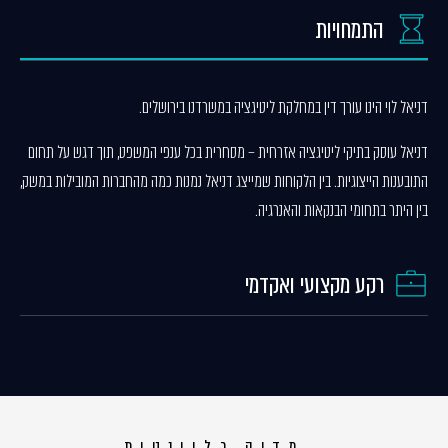
התמחויות
דניאל לוי הינו עורך דין במחלקת ליטיגציה במשרדנו בירושלים.
דניאל עוסק בתיקי ליטיגציה אזרחית – מסחרית בכל ענפי המשפט, תוך דגש על תחום
התובענות הייצוגיות. בין הלקוחות שמייצג דניאל נמנות כמה מהחברות המובילות במשק,
בין היתר בתחומי הבנקאות והאנרגיה.
רקע מקצועי ואקדמי
מדיה רלוונטית