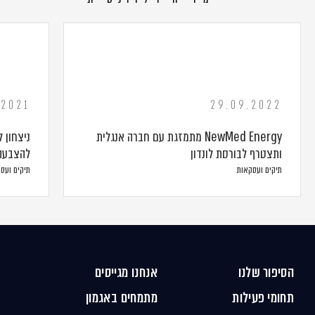
.2021
29.09.2022
NewMed Energy מתמזגת עם חברה אנגלית
ניצחון 
ותצטרף לבורסת לונדון
להצבעה
תיקים ועסקאות
תיקים ועס
הסיפור שלנו
אנחנו מגייסים
תחומי פעילות
מתמחים באגמון