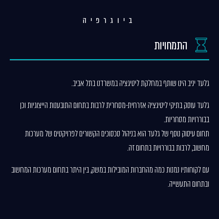
ביוגרפיה
התמחויות
גלעד יניב הינו שותף במחלקת ליטיגציה במשרדנו בתל אביב.
גלעד עוסק בתיקי ליטיגציה אזרחית-מסחרית לרבות בתחום התובענות הייצוגיות וכן
בבוררויות מסחריות.
תחום עיסוק נוסף של גלעד הוא בניהול סכסוכים הקשורים לפרויקטים של מערכות
מחשוב, לרבות בבוררויות בתחום זה.
עם לקוחותיו נמנות כמה מהחברות המובילות במשק, בין היתר בתחום מערכות המחשוב
ובתחום התעשייה.