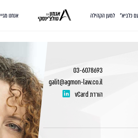
עם כלביא״
למען הקהילה
אנחנו מגיי
03-6078693
galit@agmon-law.co.il
הורדת vCard