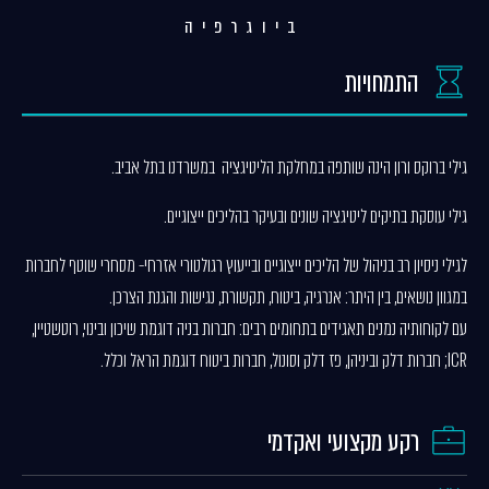
ביוגרפיה
התמחויות
גילי ברוקס ורון הינה שותפה במחלקת הליטיגציה במשרדנו בתל אביב.
גילי עוסקת בתיקים ליטיגציה שונים ובעיקר בהליכים ייצוגיים.
לגילי ניסיון רב בניהול של הליכים ייצוגיים ובייעוץ רגולטורי אזרחי- מסחרי שוטף לחברות
במגוון נושאים, בין היתר: אנרגיה, ביטוח, תקשורת, נגישות והגנת הצרכן.
עם לקוחותיה נמנים תאגידים בתחומים רבים: חברות בניה דוגמת שיכון ובינוי, רוטשטיין,
ICR; חברות דלק וביניהן, פז דלק וסונול, חברות ביטוח דוגמת הראל וכלל.
רקע מקצועי ואקדמי