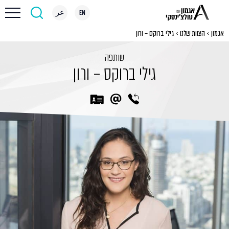
EN
عر
אגמון
>
הצוות שלנו
>
גילי ברוקס – ורון
שותפה
גילי ברוקס – ורון