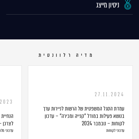
ניסיון מייצג
מדיה רלוונטית
27.11.2024
.2023
עמדת הסגל המשפטית של הרשות לניירות ערך
בנושא פעילות במודל "קנייה ומכירה" – עדכון
הנחיית 
לקוחות – נובמבר 2024
לצרכן –
עדכוני לקוחות
עדכוני מל