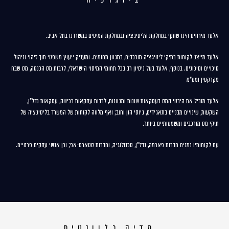
אלעד מירוויס הינו שותף במחלקת הליטיגציה ובמחלקת המיסים במשרדנו בתל אביב.
אלעד מייצג לקוחות בתיקי ליטיגציה מורכבים, במגוון תחומים. ומעניק ייעוץ משפטי תוך זיהוי וניהול
סיכויים וסיכונים. בנוסף, אלעד בעל ניסיון רב בכל תחומי המיסוי הישראלי, לרבות מס הכנסה, מס שבח
מקרקעין ומע"מ
אלעד מוביל את היבטי המס בעסקאות שונות ומגוונות, לרבות עסקאות רכישה, עסקאות נדל"ן,
השקעות, שינויים מבניים בתאגידים, גיוסי הון וחוב; ואף מלווה לקוחות של המשרד בליטיגציה של
תיקי מס מורכבים ומשמעותיים ביותר.
עם לקוחותיו נמנים חברות פארמה, נדל"ן, טכנולוגיה, וחברות סטארט-אפ; וכן אנשי עסקים פרטיים.
מדיה רלוונטית