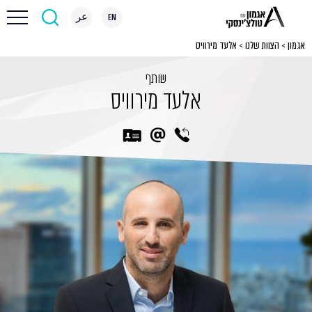
EN
عر
אגמון
>
הצוות שלנו
>
אלעד מירוויס
שותף
אלעד מירוויס