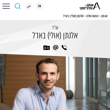
EN
عر
אגמון
>
הצוות שלנו
>
אלנתן (אולי) באדל
עו״ד
אלנתן (אולי) באדל