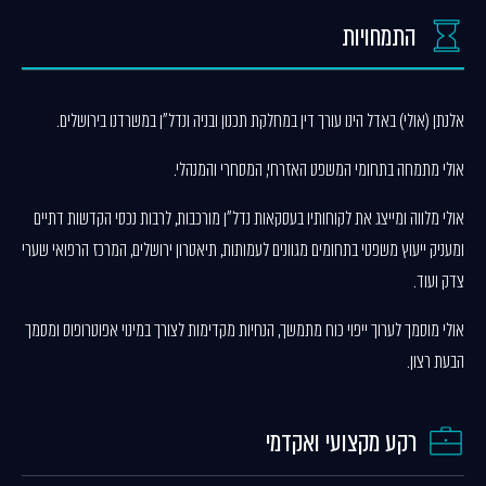
התמחויות
אלנתן (אולי) באדל הינו עורך דין במחלקת תכנון ובניה ונדל"ן במשרדנו בירושלים.
אולי מתמחה בתחומי המשפט האזרחי, המסחרי והמנהלי.
אולי מלווה ומייצג את לקוחותיו בעסקאות נדל"ן מורכבות, לרבות נכסי הקדשות דתיים
ומעניק ייעוץ משפטי בתחומים מגוונים לעמותות, תיאטרון ירושלים, המרכז הרפואי שערי
צדק ועוד.
אולי מוסמך לערוך ייפוי כוח מתמשך, הנחיות מקדימות לצורך במינוי אפוטרופוס ומסמך
הבעת רצון.
רקע מקצועי ואקדמי