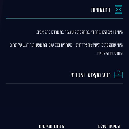
התמחויות
איתי זיו אב הינו עורך דין במחלקת ליטיגציה במשרדנו בתל אביב.
איתי עוסק בתיקי ליטיגציה אזרחית – מסחרית בכל ענפי המשפט, תוך דגש על תחום
התובענות הייצוגיות.
רקע מקצועי ואקדמי
הסיפור שלנו
אנחנו מגייסים