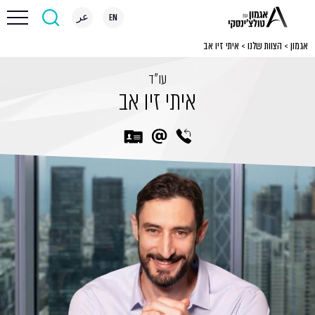
EN
عر
אגמון
>
הצוות שלנו
>
איתי זיו אב
עו״ד
איתי זיו אב