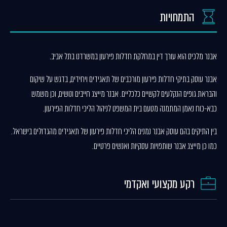
התמחויות
אבנר מלכיס הוא עורך דין במחלקת חדלות פירעון במשרדנו בתל אביב.
אבנר עוסק בתיקי חדלות פירעון מורכבים של תאגידים ויחידים, בדגש על שיקום
והבראת גופים הנקלעים לקשיים כלכליים. אבנר מייצג חייבים ונושים, וכן משמש
כבא-כוח נאמן המתמנה מטעם בית המשפט לניהול הליכי חדלות הפירעון.
בין התיקים בהם עוסק אבנר נמנים הליכי חדלות פירעון של תאגידים מהגדולים בישראל.
כמו כן מייצג אבנר שותפויות עסקיות ואנשים פרטיים.
רקע מקצועי ואקדמי