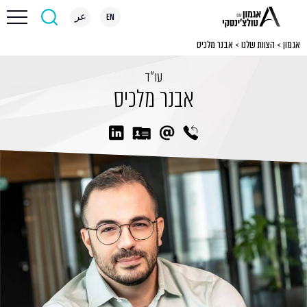
EN
عر
אגמון
>
הצוות שלנו
>
אבנר מלכיס
עו״ד
אבנר מלכיס