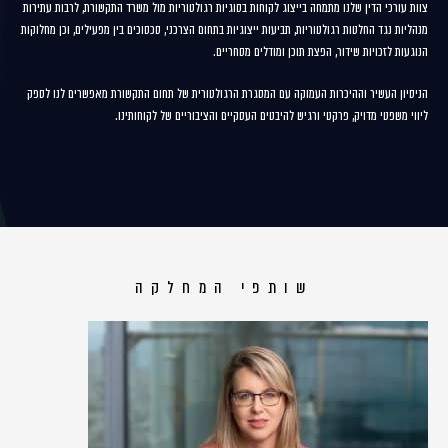
צוות עורכי הדין שלנו מתמחה בייצוג לקוחות בסוגיות רגולטוריות מול משרד התקשורת, לרבות עתירות
מנהליות נגד החלטות רגולטוריות, תביעות ייצוגיות בתחום הצרכני, סכסוכים בין מפעילים, וכן מחלוקות
הנוגעות לזכויות שידור, הפצת תוכן ומודלים מסחריים.
הניסיון העשיר וההיכרות העמוקה עם המסגרת הרגולטורית של תחום התקשורת מאפשרים לנו לספק
ליווי משפטי מדויק, פרקטי ורגיש להיבטים העסקיים והציבוריים של לקוחותינו.
שותפי המחלקה