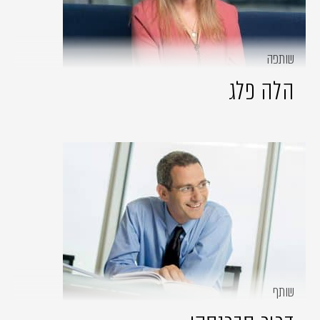
שותפה
הלה פלג
שותף