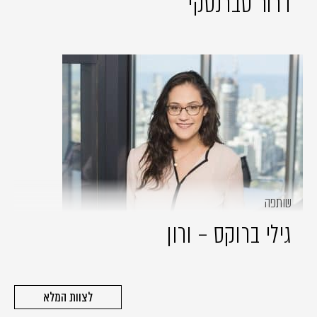
דרור סברנסקי
שותפה
גילי ברוקס – ורון
לצוות המלא