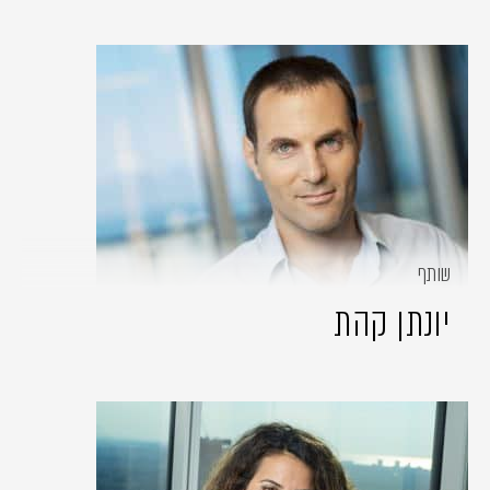
שותף
יונתן קהת