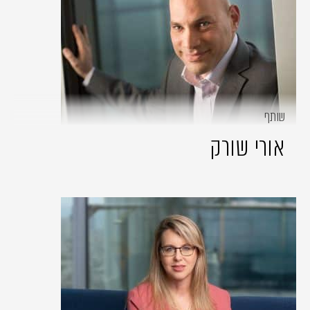
שותף
אורי שורק