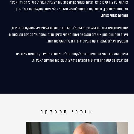
צוות הליטיגציה שלנו מייצג חברות ונושאי משרה בתביעות ייצוגיות ונגזרות, בהליכי חקירה ואכיפה
של רשות ניירות ערך, ובמחלוקות הנוגעות לממשל תאגידי, גילוי נאות, עסקאות עם בעלי עניין
ואחריות נושאי משרה.
אחד מיתרונותינו הבולטים הוא שיתוף הפעולה ההדוק בין מחלקת הליטיגציה למחלקת התאגידים,
ניירות ערך ושוק ההון – שילוב המאפשר ניתוח משפטי מדויק, הבנה עמוקה של הסביבה הרגולטורית
והעסקית, ויכולת להתמודד עם סוגיות רגישות ובעלות השלכות רוחב.
הניסיון המצטבר בשני התחומים מבטיח ללקוחותינו ליווי אסטרטגי ויצירתי, המותאם לאתגרים
המורכבים של שוק ההון ולדרישות הגוברת לרגולציה, שקיפות ואחריות תאגידית.
שותפי המחלקה