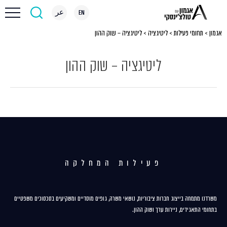
EN
عر
אגמון
>
תחומי פעילות
>
ליטיגציה
>
ליטיגציה – שוק ההון
ליטיגציה – שוק ההון
פעילות המחלקה
משרדנו מתמחה בייצוג חברות ציבוריות, נושאי משרה, גופים מוסדיים ומשקיעים בסכסוכים משפטיים
בתחומי התאגידים, ניירות ערך ושוק ההון.