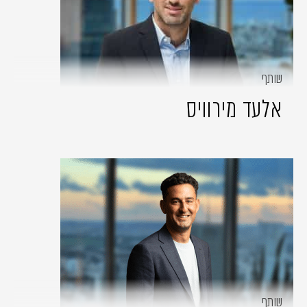
שותף
אלעד מירוויס
שותף