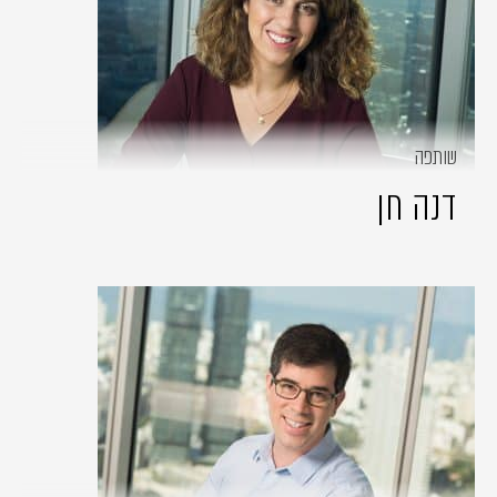
שותפה
דנה חן