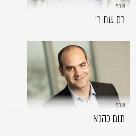
שותף
רם שחורי
שותף
תום כהנא