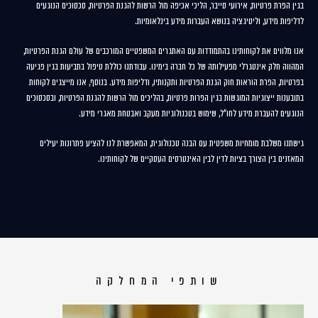
בגין הפרת פרטיות, אירועי סייבר, הליכי אכיפה מול הרשות להגנת הפרטיות, סכסוכים הנוגעים
לדליפות מידע, וליטיגציה בנושא העברות מידע בינלאומיות.
אנו מלווים את לקוחותינו בהתמודדות עם האתגרים המשפטיים המורכבים של עולם הגנת הפרטיות,
המהווה חלק אינטגרלי מפעילותה של כל חברה בימינו. עבודתנו כוללת טיפול בתביעות בגין פגיעה
בפרטיות, הפרת הוראות חוק הגנת הפרטיות ותקנותיו, ודליפות מידע. בנוסף, אנו מייצגים לקוחות
בתובענות ייצוגיות המוגשות בגין הפרות פרטיות, בהליכים מול הרשות להגנת הפרטיות, ובסכסוכים
הנוגעים להעברת מידע לחו"ל, שימוש בטכנולוגיות מעקב ואבטחת מאגרי מידע.
גישתנו משלבת מומחיות משפטית עם הבנה טכנולוגית, המאפשרת לנו להציע פתרונות יעילים
המאזנים בין הצורך בציות לדין לבין האינטרסים העסקיים של לקוחותינו.
שותפי המחלקה