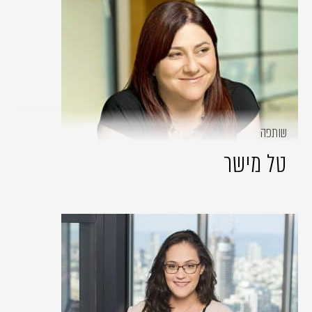
שותפה
טל מישר