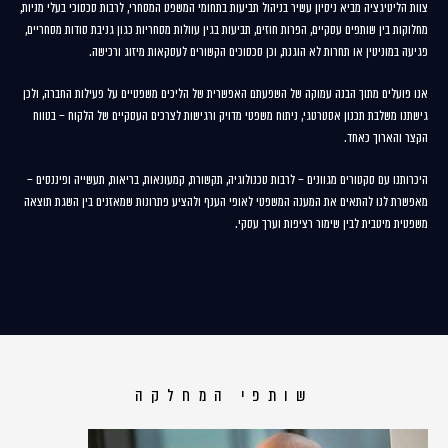
צוות הליטיגציה מביא ניסיון עשיר בניהול תביעות בתחומי המשפט המסחרי, לרבות סכסוכי בעלי מניות,
מחלוקות בין שותפים עסקיים, הפרות חוזים, תביעות בגין עוולות מסחריות כגון גניבת סודות מסחריים,
פגיעה במוניטין או תחרות לא הוגנת, וכן סכסוכים הקשורים לעסקאות מיזוג ורכישה.
אנו פועלים מתוך הבנה עמוקה של השפעתם האפשרית של הליכים משפטיים על פעילות החברה, ולכן
גישתנו משלבת תכנון אסטרטגי, ניתוח משפטי מדויק ורגישות לצרכים העסקיים של הלקוח – בטווח
הקצר והארוך כאחד.
היכרותנו עם סקטורים מגוונים – לרבות טכנולוגיה, תקשורת, קמעונאות, בריאות, תעשייה ופיננסים –
מאפשרת לנו להתאים את המענה המשפטי לאופי הענף ולהציע פתרונות שמאזנים בין השגת תוצאה
משפטית מיטבית לבין שימור רציפות וערך עסקי.
שותפי המחלקה