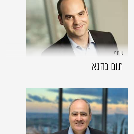
שותף
תום כהנא