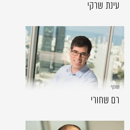
עינת שרקי
שותף
רם שחורי