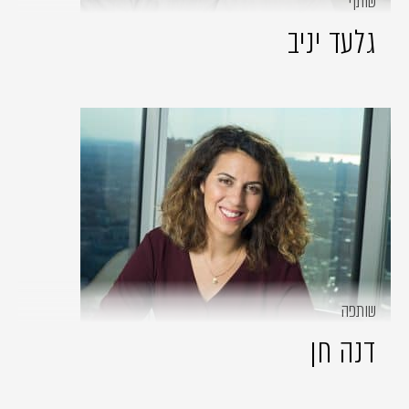
שותף
גלעד יניב
שותפה
דנה חן