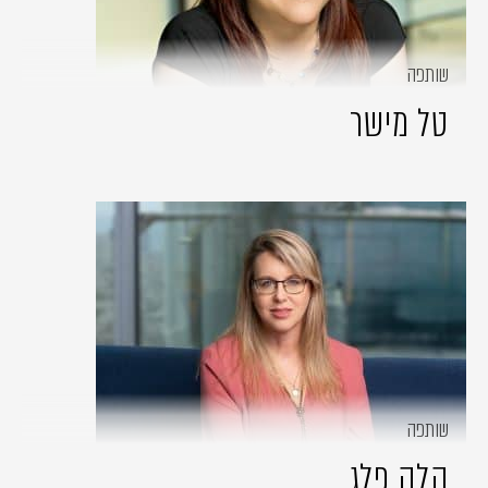
שותפה
טל מישר
שותפה
הלה פלג