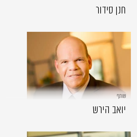
חנן סידור
שותף
יואב הירש