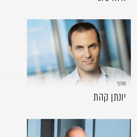
שותף
יונתן קהת