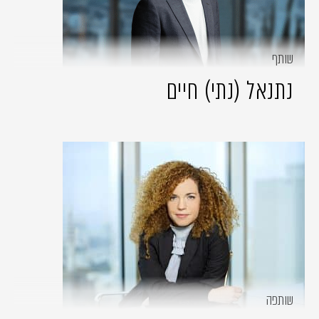
שותף
נתנאל (נתי) חיים
שותפה