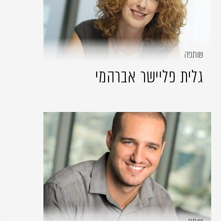
שותפה
גלית פליישר אברהמי