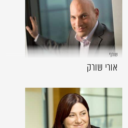
שותף
אורי שורק