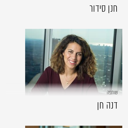
חנן סידור
שותפה
דנה חן