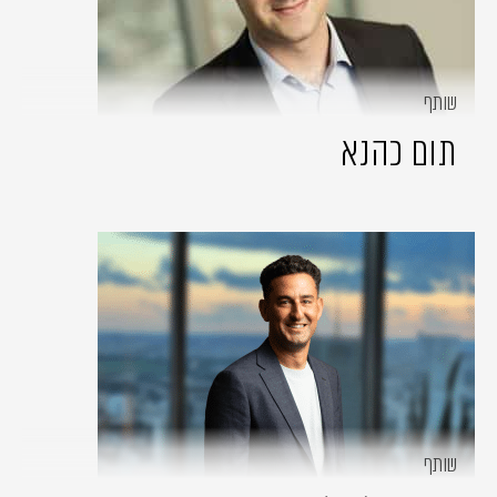
שותף
תום כהנא
שותף