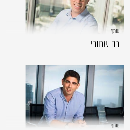
שותף
רם שחורי
שותף