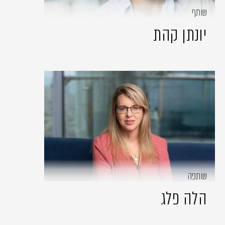
שותף
יונתן קהת
שותפה
הלה פלג