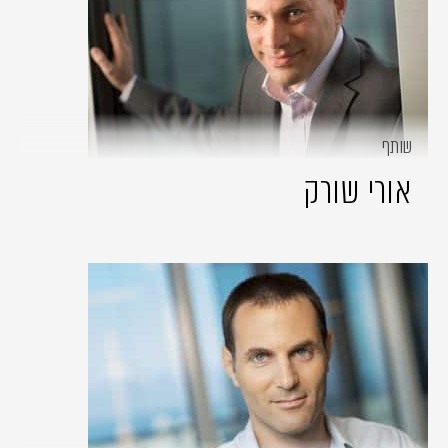
שותף
אורי שורק