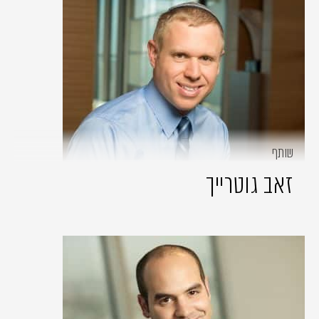
שותף
זאב גוטרייך