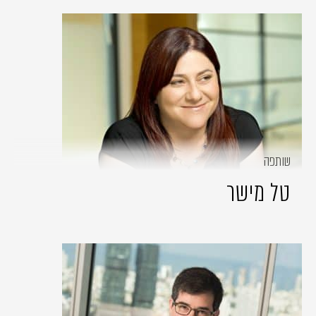
שותפה
טל מישר