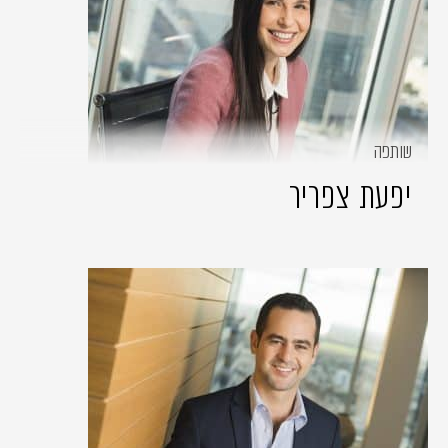
שותפה
יפעת צפריר