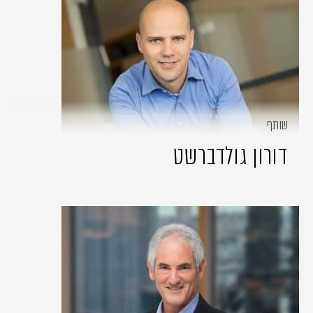
שותף
דורון גולדברשט