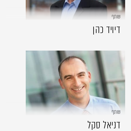
שותף
דיויד כהן
שותף
דניאל סקל