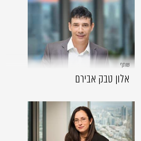
שותף
אלון טבק אבירם