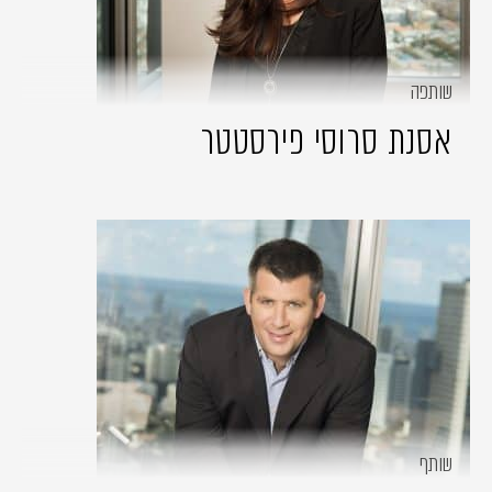
שותפה
אסנת סרוסי פירסטטר
שותף