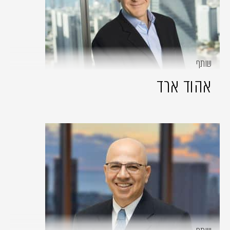
שותף
אהוד ארד