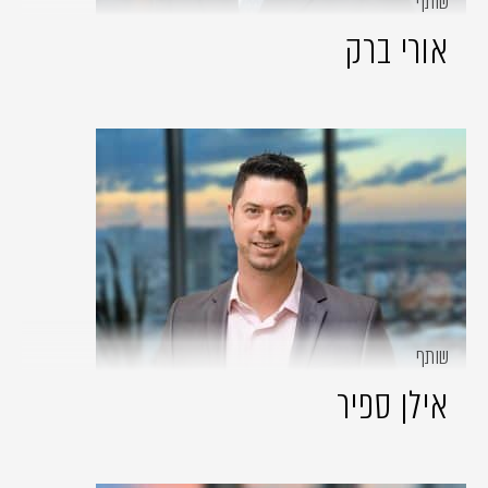
שותף
אורי ברק
שותף
אילן ספיר