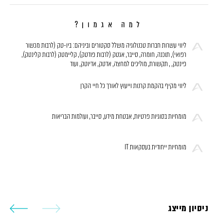
למה אגמון?
ליווי עשרות חברות טכנולוגיה משלל סקטורים וביניהם: ביו-טק (לרבות מכשור
רפואי), תוכנה, חומרה, סייבר, אגטק (לרבות פודטק), קליימטק (לרבות קלינטק),
פינטק, , תקשורת, מוליכים למחצה, אדטק, אדיוטק, ועוד
ליווי מקיף בהקמת קרנות וייעוץ לאורך כל חיי הקרן
מומחיות בסוגיות פרטיות, אבטחת מידע, סייבר, ועולמות הבריאות
מומחיות ייחודית בעסקאות IT
ניסיון מייצג