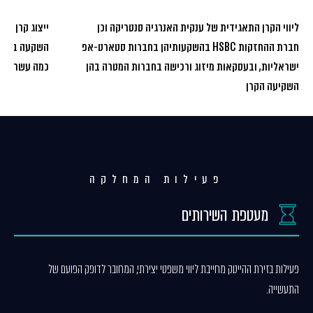
ליווי הקרן התאגידית של ענקית האנרגיה סנטריקה וכן
חברת ההחזקות HSBC בהשקעותיהן בחברות סטארט-אפ
השקעה בחברו
ישראליות, ובעסקאות מיזוג ורכישה בחברות המטרה בהן
כמה עשרות מי
השקיעה הקרן
פעילות המחלקה
מעטפת השירותים
פעילות בזירת ההייטק מחייבת ליווי משפטי יצירתי, המחובר לדופק הפועם של
התעשייה.