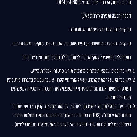
הסכמי פיתוח, הסכמי ייצור, הסכמי BUNDLE ו OEM
הסכמי הפצה ומכירה (לרבות VAR)
התקשרויות על גבי פלטפורמות אינטרנטיות
התקשרויות במיזמים משותפים, בניית שותפויות אסטרטגיות, עסקאות מיזוג ורכישה.
בנוסף לליווי המשפטי-עסקי המקיף, לצוותים שלנו מספר התמחויות ייחודיות:
ליווי פרויקטים ועסקאות בתחום מערכות מידע, פרטיות ואבטחת מידע,
ליווי בכל הנוגע להקמת קרנות, ייעוץ לאורך חיי הקרן, ייצוג בהשקעות בחברות פורטפוליו,
השקעות המשך, אסטרטגיית יציאה וליווי משפטי לאורך הנפקה או מכירה למשקיעים
מוסדיים בחברות.
ניסיון ייחודי בעולמות הבריאות תוך ליווי של עסקאות למסחור קניין רוחני של מוסדות
מסחור בארץ ובחו"ל (TTOS) ומוסדות בריאות, ובהיבטים משפטיים ורגולטוריים של
רפואה דיגיטלית (לרבות עיבוד מידע רפואי, מערכות ניהול מידע ומחקרים קליניים).