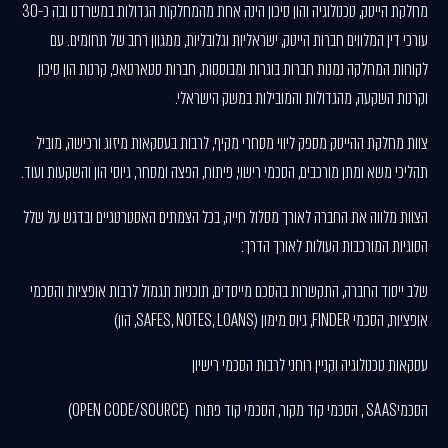
מחלקת הייטק, טכנולוגיה והון סיכון הינה אחת מהמחלקות הגדולות במשרדנו ובה כ-30
עורכי דין המלווים חברות הייטק, ישראליות וגלובליות, ממגוון רחב של תחומים. עם
לקוחות המחלקה נמנות חברות בוגרות ומבוססות, חברות סטארטאפ, קרנות הון סיכון
וקרנות השקעה, מהגדולות והמובילות במשק הישראלי.
צוות מחלקת ההייטק מספק ליווי מסחרי מקיף, לרבות בעסקאות מיזוג ורכישה, מוביל
תהליכי משא ומתן מורכבים, הסכמי רישוי, פיתוח, הפצה ומסחר, גיוסי הון והשקעות ועוד.
הצוות מלווה את החברה לאורך מסלול חייה, בכל הצמתים האסטרטגיים ובדגש על שלל
הסוגיות המורכבות העולות לאורך הדרך:
שלב ייסוד החברה, התקשרות בהסכם מייסדים, תוכניות תגמול לרבות אופציות והסכמי
אופציות, הסכמי FINDER, גיוס מימון (SAFES, NOTES, LOANS, הון)
עסקאות טכנולוגיה וקניין רוחני לרבות הסכמי רישיון
הסכמיSAAS , הסכמי קוד מקור, הסכמי קוד פתוח (OPEN CODE/SOURCE)