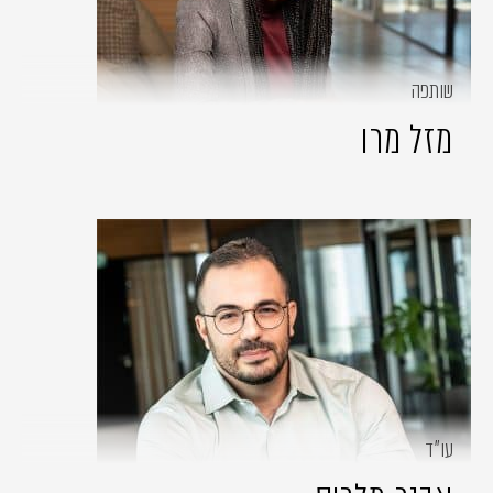
שותפה
מזל מרו
עו״ד