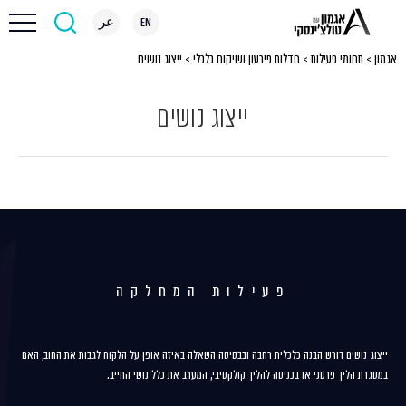
EN
عر
אגמון
>
תחומי פעילות
>
חדלות פירעון ושיקום כלכלי
>
ייצוג נושים
ייצוג נושים
פעילות המחלקה
ייצוג נושים דורש הבנה כלכלית רחבה ובבסיסה השאלה באיזה אופן על הלקוח לגבות את החוב, האם
במסגרת הליך פרטני או בכניסה להליך קולקטיבי, המערב את כלל נושי החייב.