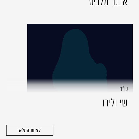
אבנר מלכיס
עו״ד
שי ולירו
לצוות המלא