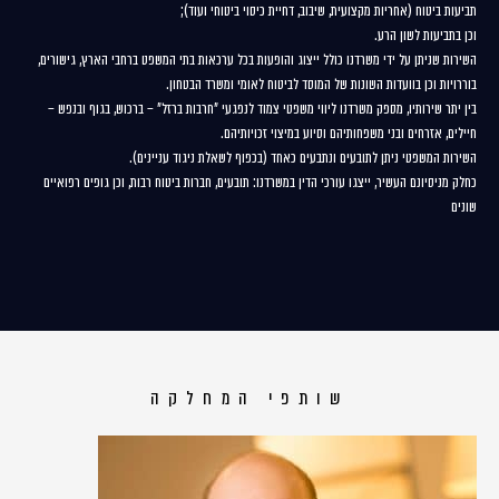
תביעות ביטוח (אחריות מקצועית, שיבוב, דחיית כיסוי ביטוחי ועוד);
וכן בתביעות לשון הרע.
השירות שניתן על ידי משרדנו כולל ייצוג והופעות בכל ערכאות בתי המשפט ברחבי הארץ, גישורים,
בוררויות וכן בוועדות השונות של המוסד לביטוח לאומי ומשרד הבטחון.
בין יתר שירותיו, מספק משרדנו ליווי משפטי צמוד לנפגעי "חרבות ברזל" – ברכוש, בגוף ובנפש –
חיילים, אזרחים ובני משפחותיהם וסיוע במיצוי זכויותיהם.
השירות המשפטי ניתן לתובעים ונתבעים כאחד (בכפוף לשאלת ניגוד עניינים).
כחלק מניסיונם העשיר, ייצגו עורכי הדין במשרדנו: תובעים, חברות ביטוח רבות, וכן גופים רפואיים
שונים
שותפי המחלקה