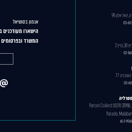
 יגאל אלון 98
אגמון בסושיאל
03-60
הישארו מעודכנים ב
המשרד ובפרסומים מ
יין 2
02-56
03-60
סטרליה
Parcel Collect 10178 32988,
Parade, Malaba
61-2-906