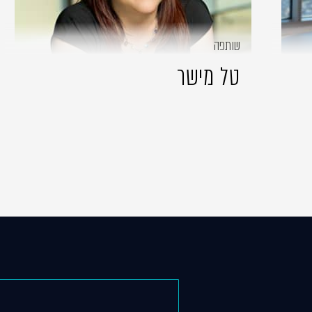
שותפה
טל מישר