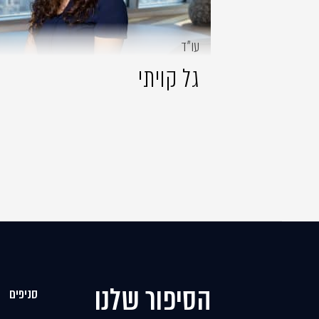
עו״ד
גל קויתי
הסיפור שלנו
סניפים