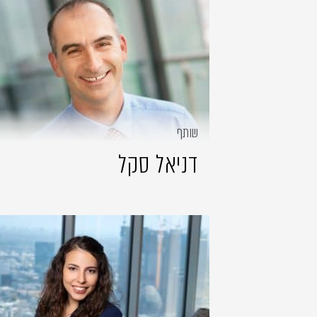
שותף
דניאל סקל