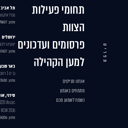
תחומי פעילות
תל אביב
מגדל אלקטרה,
הצוות
טלפון:
78607
ירושלים
פרסומים ועדכונים
ישעיהו ליבוביץ 30, בנ
תפריט
טלפון:
07607
למען הקהילה
באר שבע
גב ים 1 רחוב האנרגיה 77
אנחנו מגייסים
טלפון:
71450
מתמחים באגמון
סידני, או
נשמח לשמוע מכם
 1220 Anzac
r NSW 2036
טלפון:
06206