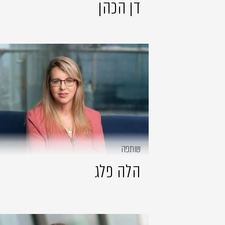
דן הכהן
שותפה
הלה פלג