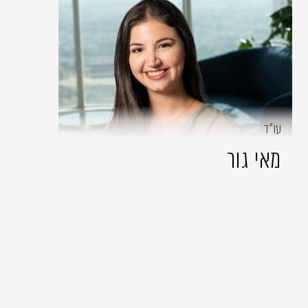
עו״ד
מאי גור