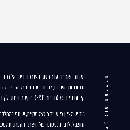
בעשור האחרון עבר משק האנרגיה בישראל רפורמות
פעילות המחלקה
הרפורמות השונות, לרבות: מתווה הגז, הרפורמה 
וקידוח נפט וגז (חברות E&P), חקיקת החוק לקידום התחרות וצמצום הריכוזיות ועוד.
עוד יש לציין כי עו"ד מיכאל מקייה, שותף במחל
החשמל, לרבות כניסתה של היצרנות הפרטית למש