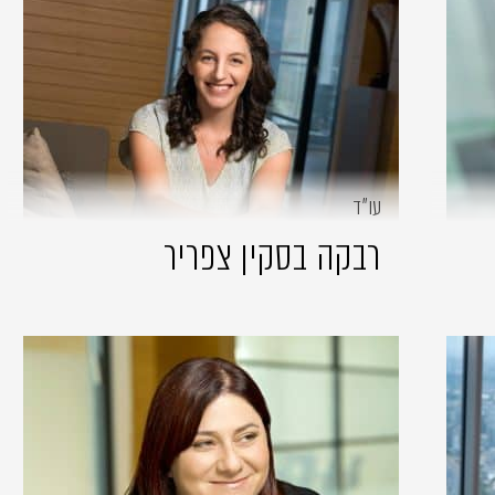
עו״ד
רבקה בסקין צפריר