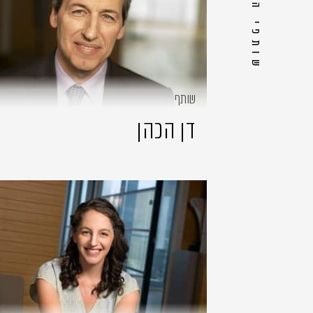
שותפי המחלקה
שותף
דן הכהן