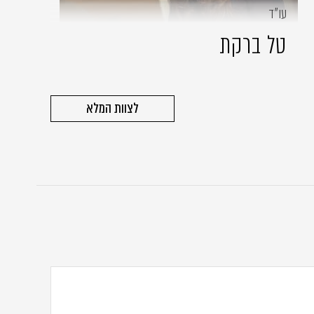
עו״ד
טל ברקת
לצוות המלא