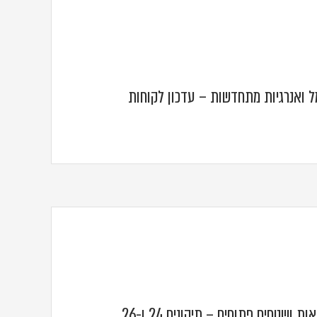
 ואנרגיות מתחדשות – עדכון לקוחות
אנרגיה ירוקה, חקלאות ושטחים פתוחים – תיקונים 24 ו-26