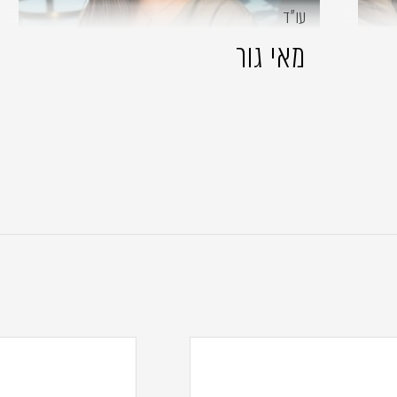
עו״ד
מאי גור