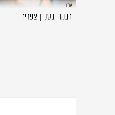
עו״ד
רבקה בסקין צפריר