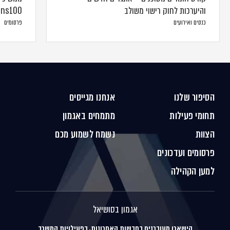
והיערכות לחוק רישוי משולב
Duns100 לשנת 
כנסים ואירועים
פרסומים
הסיפור שלנו
אנחנו מגייסים
תחומי פעילות
מתמחים באגמון
הצוות
נשמח לשמוע מכם
פרסומים ועדכונים
למען הקהילה
אגמון בסושיאל
הישארו מעודכנים בחדשות האחרונות, בפעילויות המשרד