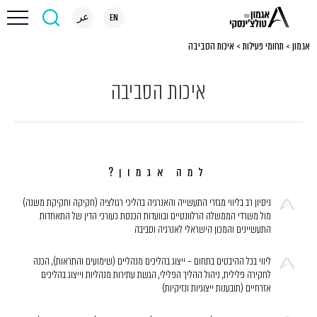
EN
عر
אגמון
>
תחומי פעילות
>
איכות הסביבה
איכות הסביבה
למה אגמון?
ניסיון רב בליווי מגזרי התעשייה והאנרגיה בהליכי רגולציה (חקיקה וחקיקת משנה)
מול משרדי הממשלה הרלוונטיים ובוועדות הכנסת כעורכי הדין של התאחדות
התעשיינים והמכון הישראלי לאנרגיה וסביבה
ליווי בכל ההיבטים בתחום – ייצוג בהליכים מנהליים (שימועים והתראות), הכנה
לחקירה פלילית, ניהול ההליך הפלילי, הגשת עתירות מנהליות וייצוג בהליכים
אזרחיים (תובענות ייצוגיות ונזיקיות)