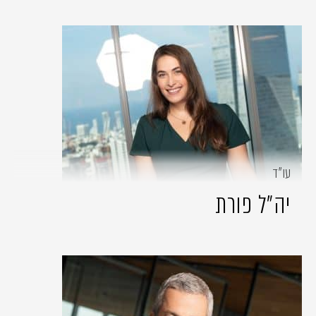
עו״ד
יה"ל פורת