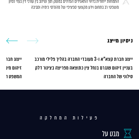
התמחות ייחודית בליווי התאגידים הגדולים במשק תוך שילוב בין עורכי דין בעלי נסיון
משפטי רב בתחום וידע מקצועי ספציפי של מהנדסי כימיה וסביבה
ניסיון מייצג
ייצוג חברת קצא"א ו-3 מעובדי החברה בהליך פלילי מורכב
בעניין זיהום שנגרם בנחל צין כתוצאה מפריצה בצינור דלק
זיהום מים בנ
סילוני של החברה
המשפט המחו
פעילות המחלקה
מבט על