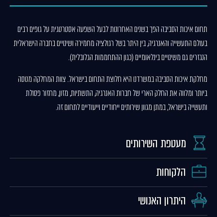
תחום איכות הסביבה הפך בשנים האחרונות לבעל השפעה אסטרטגית על גופים רבים
בעולם התעשייה והאנרגיה, בין היתר בשל רגולציה מחמירה ושינויים בחברה הישראלית
הנגזרים גם משינויים בינלאומיים (כגון ההתחממות הגלובלית).
מחלקת איכות הסביבה במשרדנו היא חלוצת התחום בישראל. צוות המחלקה מנוסה
ביותר ומלווה את החלק הארי של חברות האנרגיה, התשתיות, מזון, מחזור פסולת
ותעשייה בישראל, במתן מגוון שירותים ייחודיים וייעודיים לתחום זה.
מעטפת השירותים
הלקוחות
היתרון האנושי