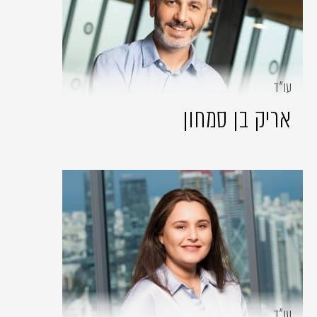
עו״ד
אריק בן סמחון
עו״ד