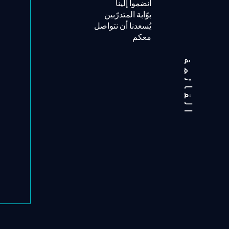
انضموا إلينا
بوّابة المتدرّبين
يُسعدنا أن نتواصل
معكم
القائمة