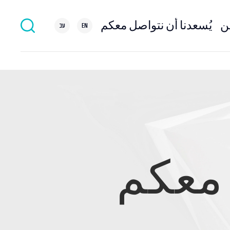
ين
يُسعدنا أن نتواصل معكم
EN
עב
 معكم