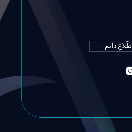
طّلاع دائم