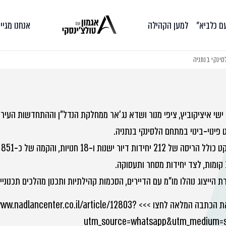
עם כלביא״
למען הקהילה
אנחנו מגיי
סינקי בנתניה
ישי איציקוביץ, ציפי מנור ושדא נג'אר ממחלקת הנדל"ן וההתחדשות העירו
 פינוי‑בינוי במתחם הלסינקי בנתניה.
 הייצוג נוהלו מו"מ עם הדיירים, הסכמות קהילתיות ותכנון מהלכים תכנוני
לקריאת הכתבה המלאה לחצו >>> adlancenter.co.il/article/12803
utm_source=whatsapp&utm_medium=