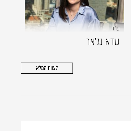
עו״ד
שדא נג'אר
לצוות המלא