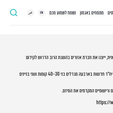
סים
מתמחים באגמון
נשמח לשמוע מכם
EN
عر
נית, ייצגו את חברת אזורים בהשגת הרוב הדרוש לקידום
הפרויקט כולל הריסה של 212 יחידות דיור ישנות ו‑18 חנויות, והקמה של כ‑851 יח"ד חדשות בארבעה מגדלים בני 30–40 קומות ושני בניינים
ים ורישומיים המקדמים את המיזם.
https://www.n?