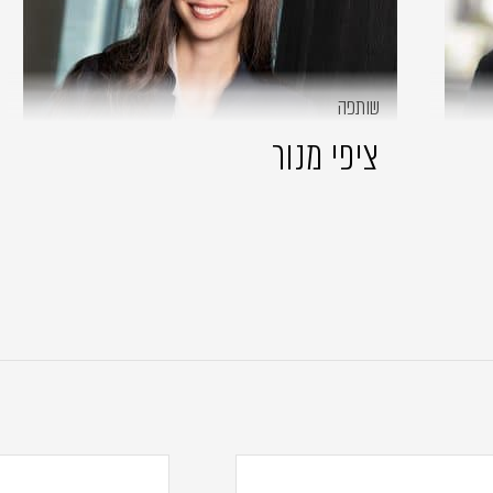
שותפה
ציפי מנור