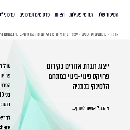
הסיפור שלנו
תחומי פעילות
הצוות
פרסומים ועדכונים
עדכוני ״
אגמון
>
פרסומים ועדכונים
>
ייצוג חברת אזורים בקידום פרויקט פינוי-בינוי במתחם הל
ייצוג חברת אזורים בקידום
עוה"ד 
פרויקט פינוי-בינוי במתחם
פרויקט
הלסינקי בנתניה
בני 10 קומות, לצד יחידות מסחר ותעסוקה.
במסגרת
אהבת? אפשר לשתף…
share