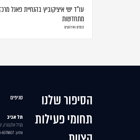
עו"ד ישי איציקוביץ בהנחיית פאנל מרכז
מתחדשות
כנסים ואירועים
הסיפור שלנו
סניפים
תחומי פעילות
תל אביב
מגדל אלקטרה, יגאל
הצוות
טלפון:
3-6078607