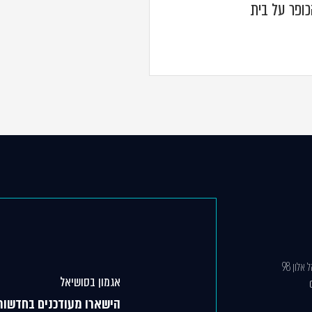
ופר על בית
לון 98
אגמון בסושיאל
הישארו מעודכנים בחדשות