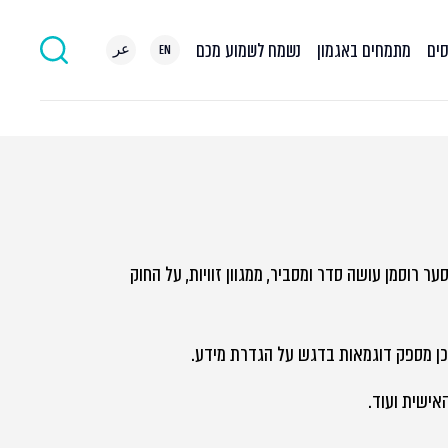
סים
מתמחים באגמון
נשמח לשמוע מכם
EN
عر
ל ארגון היועצים המשפטיים בישראל, "ACC בדרכים", סער רוסמן עושה סדר ומסביר, ממגוון זוויות, על החוק
כן מספק דוגמאות בדגש על הגדרת מידע.
אישית ועוד.