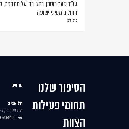
עו"ד סער רוסמן בתגובה על מתקפת הכ
החולים מעייני ישועה
פרסומים
הסיפור שלנו
סניפים
תחומי פעילות
תל אביב
מגדל אלקטרה, יגאל א
הצוות
טלפון:
03-6078607